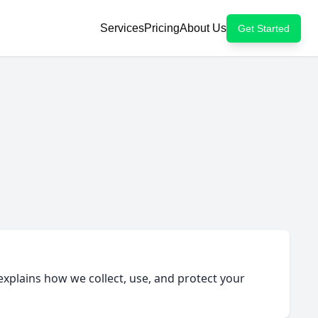
Services
Pricing
About Us
Get Started
y explains how we collect, use, and protect your